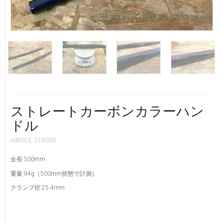
CART
0
マイアカウント（初回登録はこちら）
ウィッシュリスト
カートを見る
送料・お支払い・返品について
ストレートカーボンカラーハン
ドル
HANDLE
,
STRIDER
全長:500mm
重量:94g（500mm状態で計測）
クランプ径:25.4mm