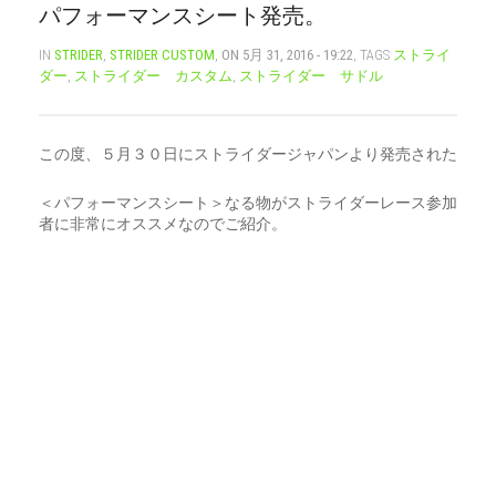
パフォーマンスシート発売。
CART
0
IN
STRIDER
,
STRIDER CUSTOM
,
ON 5月 31, 2016 - 19:22
, TAGS
ストライ
ダー
,
ストライダー カスタム
,
ストライダー サドル
マイアカウント（初回登録はこちら）
ウィッシュリスト
カートを見る
送料・お支払い・返品について
この度、５月３０日にストライダージャパンより発売された
＜パフォーマンスシート＞なる物がストライダーレース参加
者に非常にオススメなのでご紹介。