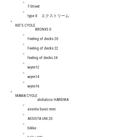
T-Street
type X エクストリーム
KID'S CYCLE
BRONX3.0
Feeling of decks 20
Feeling of decks 22
feeling of decks 24
wynn12
wynn14
wynn16
MAMA CYCLE
alohaloco HAREIWA
assista basic mini
ASSISTA UNI 20
bikke