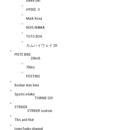
bikke GRI
HYDEE.Ⅱ
Mark Rosa
NOIS MAMA
TOTO BOX
カムハイウェイ 20
PISTE BIKE
20inch
700cc
POSTINO
Rocker mini bmx
Sports e-bike
TOWNIE GO!
STRIDER
STRIDER custom
This and that
tomy funky channel