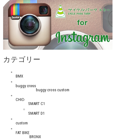
カテゴリー
BMX
buggy cross
buggy cross custom
CHIC
SMART C1
SMART D1
custom
FAT BIKE
BRONX