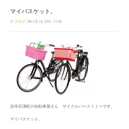
CART
0
マイバスケット。
マイアカウント（初回登録はこちら）
ウィッシュリスト
IN
ブログ
,
ON 2月 14, 2012 - 17:38
カートを見る
送料・お支払い・返品について
浜寺石津町の自転車屋さん サイクルパークトミーです。
マイバスケット。