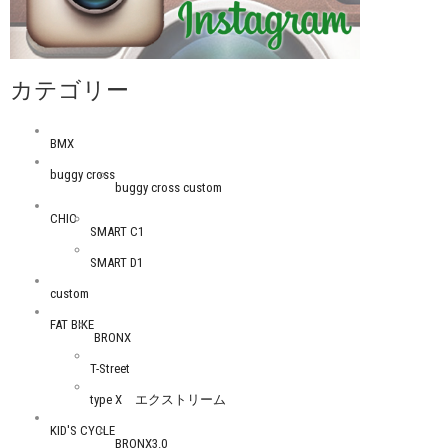
カテゴリー
BMX
buggy cross
buggy cross custom
CHIC
SMART C1
SMART D1
custom
FAT BIKE
BRONX
T-Street
type X エクストリーム
KID'S CYCLE
BRONX3.0