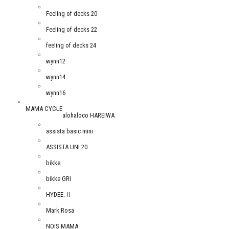
Feeling of decks 20
Feeling of decks 22
feeling of decks 24
wynn12
wynn14
wynn16
MAMA CYCLE
alohaloco HAREIWA
assista basic mini
ASSISTA UNI 20
bikke
bikke GRI
HYDEE.Ⅱ
Mark Rosa
NOIS MAMA