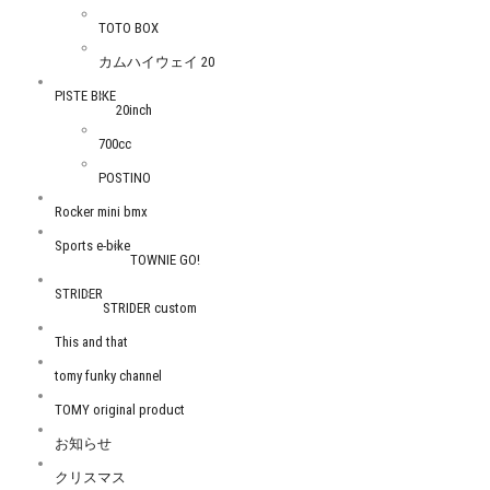
TOTO BOX
カムハイウェイ 20
PISTE BIKE
20inch
700cc
POSTINO
Rocker mini bmx
Sports e-bike
TOWNIE GO!
STRIDER
STRIDER custom
This and that
tomy funky channel
TOMY original product
お知らせ
クリスマス