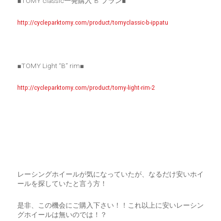
■TOMY classic一発購入”B”プラン■
http://cycleparktomy.com/product/tomyclassic-b-ippatu
■TOMY Light “B” rim■
http://cycleparktomy.com/product/tomy-light-rim-2
レーシングホイールが気になっていたが、なるだけ安いホイ
ールを探していたと言う方！
是非、この機会にご購入下さい！！これ以上に安いレーシン
グホイールは無いのでは！？