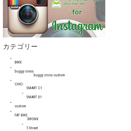
カテゴリー
BMX
buggy cross
buggy cross custom
CHIC
SMART C1
SMART D1
custom
FAT BIKE
BRONX
T-Street