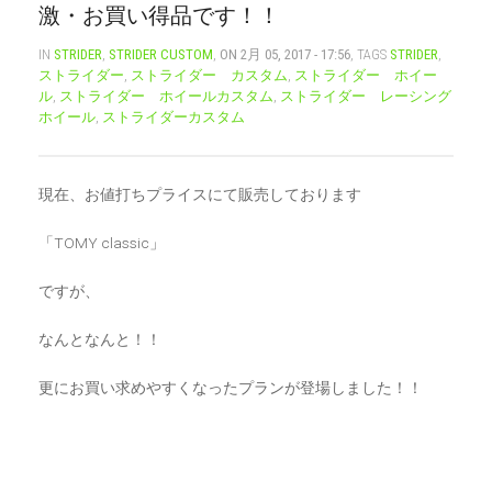
激・お買い得品です！！
CART
0
IN
STRIDER
,
STRIDER CUSTOM
,
ON 2月 05, 2017 - 17:56
, TAGS
STRIDER
,
ストライダー
,
ストライダー カスタム
,
ストライダー ホイー
マイアカウント（初回登録はこちら）
ウィッシュリスト
ル
,
ストライダー ホイールカスタム
,
ストライダー レーシング
カートを見る
送料・お支払い・返品について
ホイール
,
ストライダーカスタム
現在、お値打ちプライスにて販売しております
「TOMY classic」
ですが、
なんとなんと！！
更にお買い求めやすくなったプランが登場しました！！