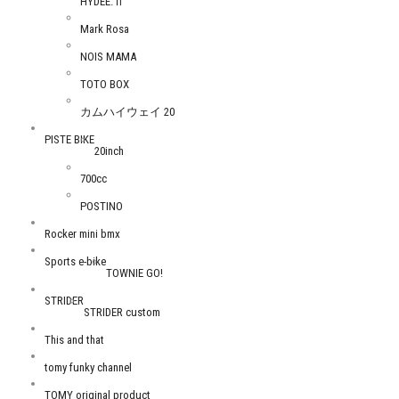
HYDEE.Ⅱ
Mark Rosa
NOIS MAMA
TOTO BOX
カムハイウェイ 20
PISTE BIKE
20inch
700cc
POSTINO
Rocker mini bmx
Sports e-bike
TOWNIE GO!
STRIDER
STRIDER custom
This and that
tomy funky channel
TOMY original product