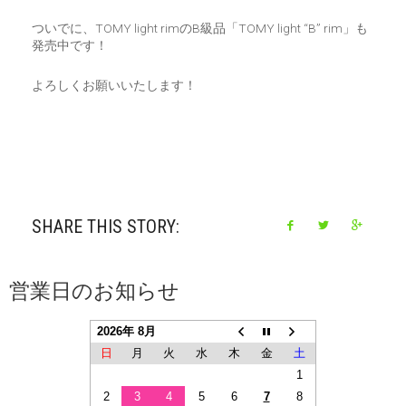
ついでに、TOMY light rimのB級品「TOMY light “B” rim」も
発売中です！
よろしくお願いいたします！
SHARE THIS STORY:
営業日のお知らせ
2026年 8月
日
月
火
水
木
金
土
1
2
3
4
5
6
7
8