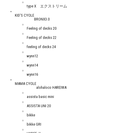
type X エクストリーム
KID'S CYCLE
BRONX3.0
Feeling of decks 20
Feeling of decks 22
feeling of decks 24
wynn12
wynn14
wynn16
MAMA CYCLE
alohaloco HAREIWA
assista basic mini
ASSISTA UNI 20
bikke
bikke GRI