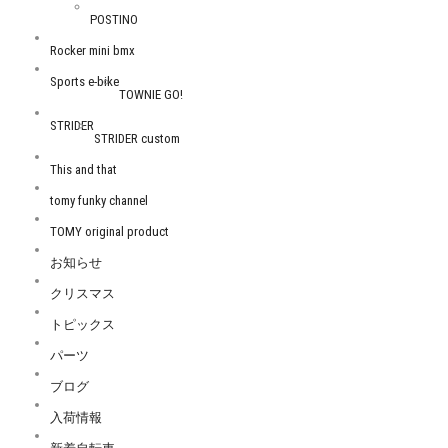
POSTINO
Rocker mini bmx
Sports e-bike
TOWNIE GO!
STRIDER
STRIDER custom
This and that
tomy funky channel
TOMY original product
お知らせ
クリスマス
トピックス
パーツ
ブログ
入荷情報