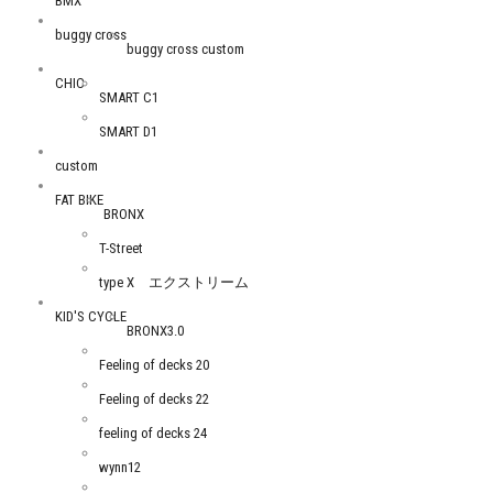
BMX
buggy cross
buggy cross custom
CHIC
SMART C1
SMART D1
custom
FAT BIKE
BRONX
T-Street
type X エクストリーム
KID'S CYCLE
BRONX3.0
Feeling of decks 20
Feeling of decks 22
feeling of decks 24
wynn12