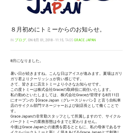
CART
0
マイアカウント（初回登録はこちら）
ウィッシュリスト
カートを見る
送料・お支払い・返品について
８月初めにトミーからのお知らせ。
IN
ブログ
,
ON 8月 01, 2018 - 11:15
, TAGS
GRACE JAPAN
8月になりました。
暑い日が続きますね。こんな日はアイスが進みます。
夏場はガリ
ガリ君よりクーリッシュが良い感じです。
さて、皆さまに店主トミーより小さなお知らせです。
この度トミーは株式会社Graceの取締役に就任いたします。
私の勤めといたしましては、
株式会社Graceが管理する8月11日
にオープンの【
Grace Japan（グレースジャパン】
と言う自転車
店のサイクル部門マネージャーおよび副店長として働
くことで
す。
Grace Japanの非常勤スタッフとして所属しますので、
サイクル
パークトミーの業務形態は今までと変わりません。
今後はGrace Japanとの連携を図るとともに、
私の母体であるサ
イクルパークトミーと新しく築きあげるGrac
e Japanとで刺激し