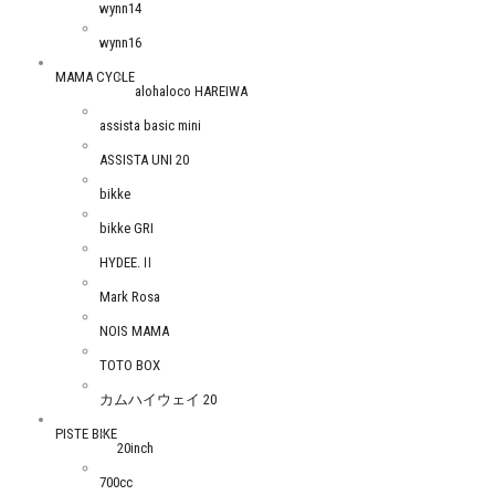
wynn14
wynn16
MAMA CYCLE
alohaloco HAREIWA
assista basic mini
ASSISTA UNI 20
bikke
bikke GRI
HYDEE.Ⅱ
Mark Rosa
NOIS MAMA
TOTO BOX
カムハイウェイ 20
PISTE BIKE
20inch
700cc