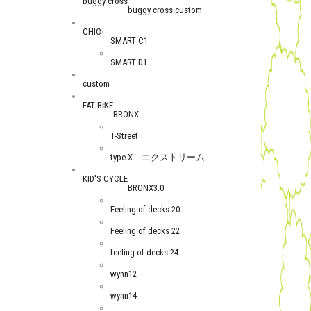
buggy cross
buggy cross custom
CHIC
SMART C1
SMART D1
custom
FAT BIKE
BRONX
T-Street
type X エクストリーム
KID'S CYCLE
BRONX3.0
Feeling of decks 20
Feeling of decks 22
feeling of decks 24
wynn12
wynn14