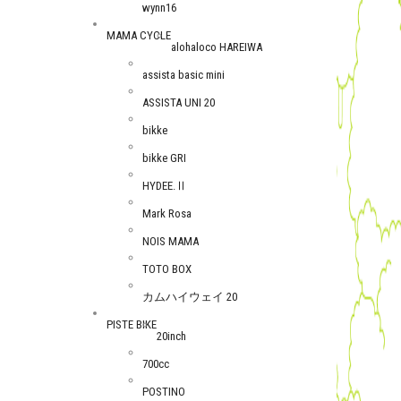
wynn16
MAMA CYCLE
alohaloco HAREIWA
assista basic mini
ASSISTA UNI 20
bikke
bikke GRI
HYDEE.Ⅱ
Mark Rosa
NOIS MAMA
TOTO BOX
カムハイウェイ 20
PISTE BIKE
20inch
700cc
POSTINO