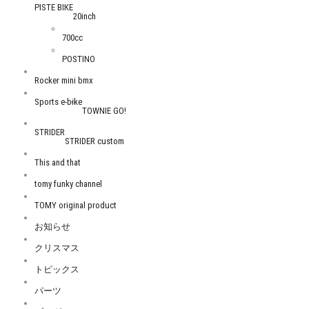
PISTE BIKE
20inch
700cc
POSTINO
Rocker mini bmx
Sports e-bike
TOWNIE GO!
STRIDER
STRIDER custom
This and that
tomy funky channel
TOMY original product
お知らせ
クリスマス
トピックス
パーツ