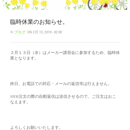
CART
0
臨時休業のお知らせ。
マイアカウント（初回登録はこちら）
ウィッシュリスト
カートを見る
送料・お支払い・返品について
IN
ブログ
,
ON 2月 13, 2019 - 02:00
２月１３日（水）はメーカー講習会に参加するため、臨時休
業となります。
終日、お電話での対応・メールの返信等は行えません。
WEB注文の際の自動返信は送信させるので、ご注文はおこ
なえます。
よろしくお願いいたします。