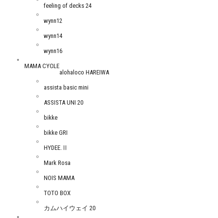
feeling of decks 24
wynn12
wynn14
wynn16
MAMA CYCLE
alohaloco HAREIWA
assista basic mini
ASSISTA UNI 20
bikke
bikke GRI
HYDEE.Ⅱ
Mark Rosa
NOIS MAMA
TOTO BOX
カムハイウェイ 20