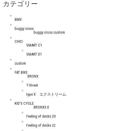
カテゴリー
BMX
buggy cross
buggy cross custom
CHIC
SMART C1
SMART D1
custom
FAT BIKE
BRONX
T-Street
type X エクストリーム
KID'S CYCLE
BRONX3.0
Feeling of decks 20
Feeling of decks 22