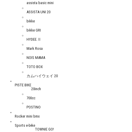
assista basic mini
ASSISTA UNI 20
bikke
bikke GRI
HYDEE.Ⅱ
Mark Rosa
NOIS MAMA
TOTO BOX
カムハイウェイ 20
PISTE BIKE
20inch
700cc
POSTINO
Rocker mini bmx
Sports e-bike
TOWNIE GO!