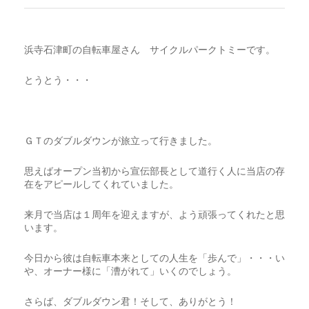
CART
0
浜寺石津町の自転車屋さん サイクルパークトミーです。
マイアカウント（初回登録はこちら）
ウィッシュリスト
カートを見る
送料・お支払い・返品について
とうとう・・・
ＧＴのダブルダウンが旅立って行きました。
思えばオープン当初から宣伝部長として道行く人に当店の存
在をアピールしてくれていました。
来月で当店は１周年を迎えますが、よう頑張ってくれたと思
います。
今日から彼は自転車本来としての人生を「歩んで」・・・い
や、オーナー様に「漕がれて」いくのでしょう。
さらば、ダブルダウン君！そして、ありがとう！