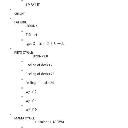
SMART D1
custom
FAT BIKE
BRONX
T-Street
type X エクストリーム
KID'S CYCLE
BRONX3.0
Feeling of decks 20
Feeling of decks 22
feeling of decks 24
wynn12
wynn14
wynn16
MAMA CYCLE
alohaloco HAREIWA