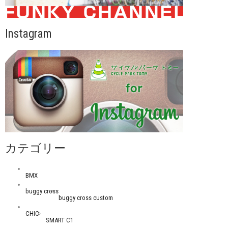
Instagram
カテゴリー
BMX
buggy cross
buggy cross custom
CHIC
SMART C1