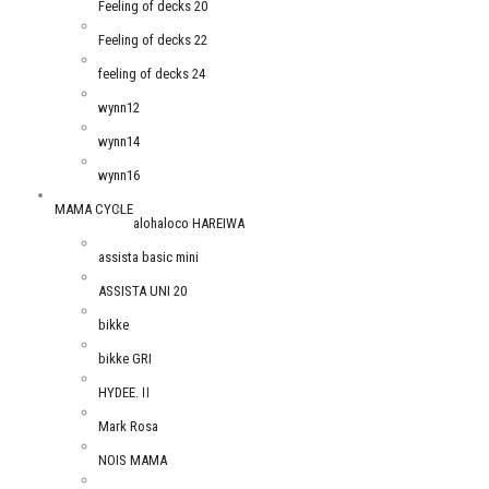
Feeling of decks 20
Feeling of decks 22
feeling of decks 24
wynn12
wynn14
wynn16
MAMA CYCLE
alohaloco HAREIWA
assista basic mini
ASSISTA UNI 20
bikke
bikke GRI
HYDEE.Ⅱ
Mark Rosa
NOIS MAMA