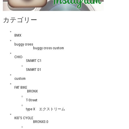
カテゴリー
BMX
buggy cross
buggy cross custom
CHIC
SMART C1
SMART D1
custom
FAT BIKE
BRONX
T-Street
type X エクストリーム
KID'S CYCLE
BRONX3.0