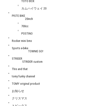
TOTO BOX
カムハイウェイ 20
PISTE BIKE
20inch
700cc
POSTINO
Rocker mini bmx
Sports e-bike
TOWNIE GO!
STRIDER
STRIDER custom
This and that
tomy funky channel
TOMY original product
お知らせ
クリスマス
トピックス