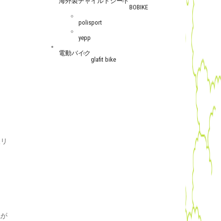
海外製チャイルドシート
BOBIKE
polisport
yepp
電動バイク
glafit bike
鉄リ
気が