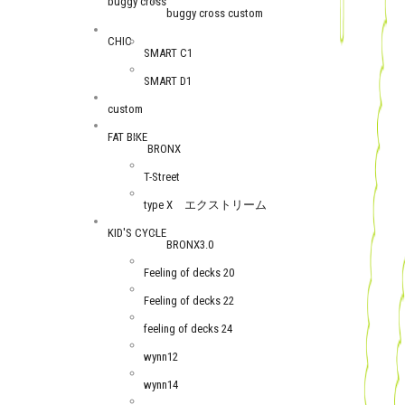
buggy cross
buggy cross custom
CHIC
SMART C1
SMART D1
custom
FAT BIKE
BRONX
T-Street
type X エクストリーム
KID'S CYCLE
BRONX3.0
Feeling of decks 20
Feeling of decks 22
feeling of decks 24
wynn12
wynn14