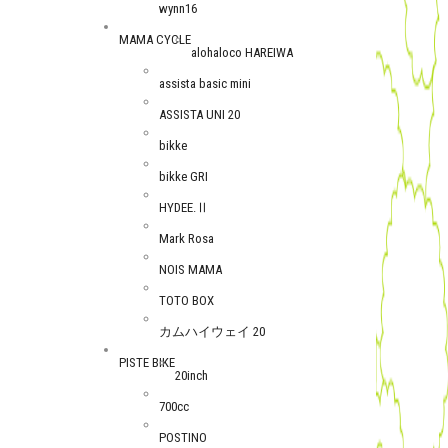
wynn16
MAMA CYCLE
alohaloco HAREIWA
assista basic mini
ASSISTA UNI 20
bikke
bikke GRI
HYDEE.Ⅱ
Mark Rosa
NOIS MAMA
TOTO BOX
カムハイウェイ 20
PISTE BIKE
20inch
700cc
POSTINO