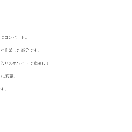
キにコンバート。
ャと作業した部分です。
メ入りのホワイトで塗装して
s」に変更。
ます。