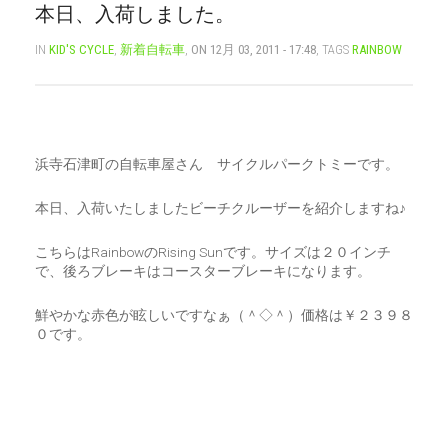
本日、入荷しました。
CART
0
IN
KID'S CYCLE
,
新着自転車
,
ON 12月 03, 2011 - 17:48
, TAGS
RAINBOW
マイアカウント（初回登録はこちら）
ウィッシュリスト
カートを見る
送料・お支払い・返品について
浜寺石津町の自転車屋さん サイクルパークトミーです。
本日、入荷いたしましたビーチクルーザーを紹介しますね♪
こちらはRainbowのRising Sunです。サイズは２０インチ
で、後ろブレーキはコースターブレーキになります。
鮮やかな赤色が眩しいですなぁ（＾◇＾）価格は￥２３９８
０です。