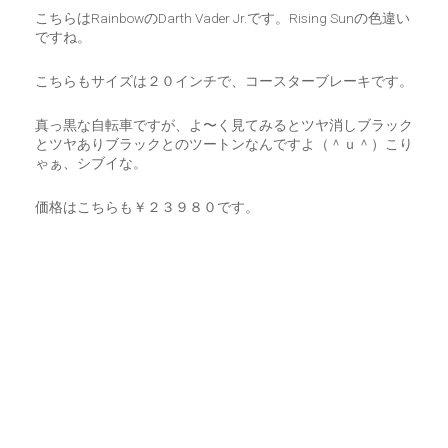
こちらはRainbowのDarth Vader Jr.です。Rising Sunの色違い
ですね。
こちらもサイズは２０インチで、コースターブレーキです。
真っ黒な自転車ですが、よ〜く見てみるとツヤ消しブラック
とツヤありブラックとのツートンなんですよ（＾ｕ＾）こり
ゃぁ、シブイな。
価格はこちらも￥２３９８０です。