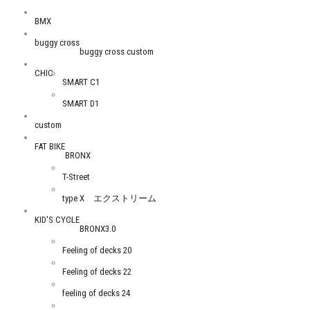
BMX
buggy cross
buggy cross custom
CHIC
SMART C1
SMART D1
custom
FAT BIKE
BRONX
T-Street
type X エクストリーム
KID'S CYCLE
BRONX3.0
Feeling of decks 20
Feeling of decks 22
feeling of decks 24