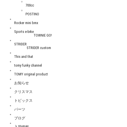
700cc
POSTINO
Rocker mini bmx
Sports e-bike
TOWNIE GO!
STRIDER
STRIDER custom
This and that
tomy funky channel
TOMY original product
お知らせ
クリスマス
トピックス
パーツ
ブログ
入荷情報