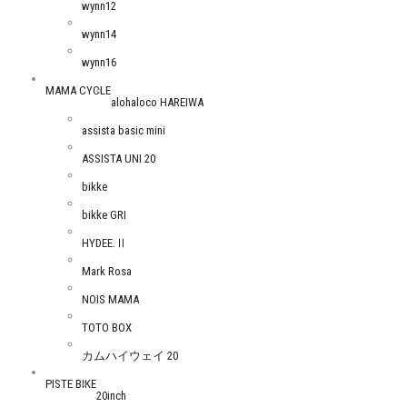
wynn12
wynn14
wynn16
MAMA CYCLE
alohaloco HAREIWA
assista basic mini
ASSISTA UNI 20
bikke
bikke GRI
HYDEE.Ⅱ
Mark Rosa
NOIS MAMA
TOTO BOX
カムハイウェイ 20
PISTE BIKE
20inch