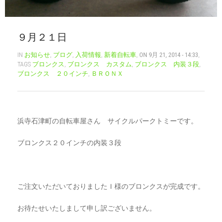
CART
0
９月２１日
マイアカウント（初回登録はこちら）
ウィッシュリスト
カートを見る
送料・お支払い・返品について
IN
お知らせ
,
ブログ
,
入荷情報
,
新着自転車
,
ON 9月 21, 2014 - 14:33
,
TAGS
ブロンクス
,
ブロンクス カスタム
,
ブロンクス 内装３段
,
ブロンクス ２０インチ
,
ＢＲＯＮＸ
浜寺石津町の自転車屋さん サイクルパークトミーです。
ブロンクス２０インチの内装３段
ご注文いただいておりましたＩ様のブロンクスが完成です。
お待たせいたしまして申し訳ございません。