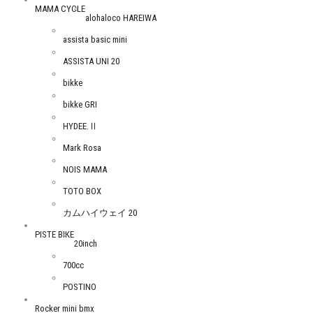
MAMA CYCLE
alohaloco HAREIWA
assista basic mini
ASSISTA UNI 20
bikke
bikke GRI
HYDEE.Ⅱ
Mark Rosa
NOIS MAMA
TOTO BOX
カムハイウェイ 20
PISTE BIKE
20inch
700cc
POSTINO
Rocker mini bmx