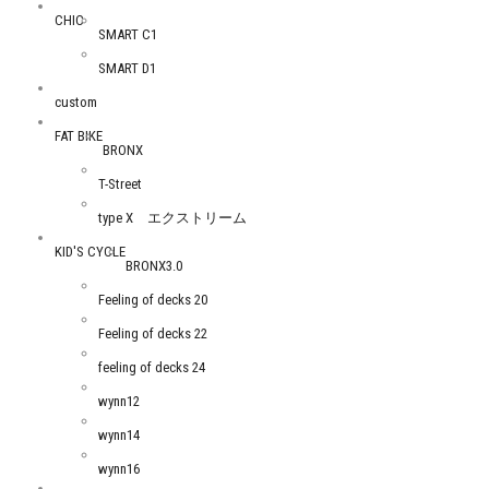
CHIC
SMART C1
SMART D1
custom
FAT BIKE
BRONX
T-Street
type X エクストリーム
KID'S CYCLE
BRONX3.0
Feeling of decks 20
Feeling of decks 22
feeling of decks 24
wynn12
wynn14
wynn16