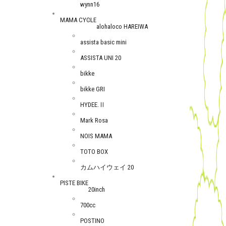
wynn16
MAMA CYCLE
alohaloco HAREIWA
assista basic mini
ASSISTA UNI 20
bikke
bikke GRI
HYDEE.Ⅱ
Mark Rosa
NOIS MAMA
TOTO BOX
カムハイウェイ 20
PISTE BIKE
20inch
700cc
POSTINO