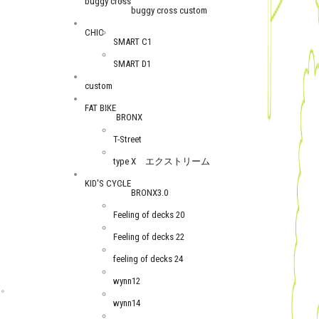
buggy cross
buggy cross custom
CHIC
SMART C1
SMART D1
custom
FAT BIKE
BRONX
T-Street
type X エクストリーム
KID'S CYCLE
BRONX3.0
Feeling of decks 20
Feeling of decks 22
feeling of decks 24
wynn12
す。
wynn14