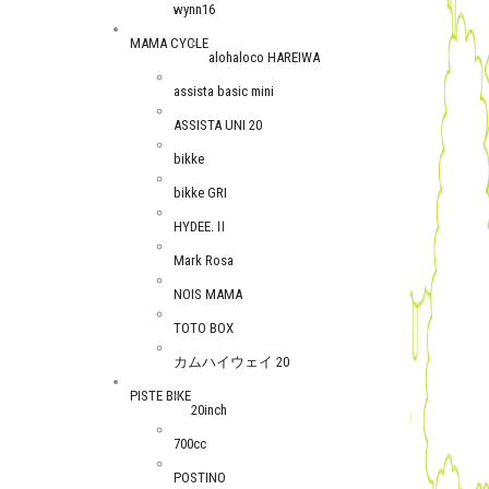
wynn16
MAMA CYCLE
alohaloco HAREIWA
assista basic mini
ASSISTA UNI 20
bikke
bikke GRI
HYDEE.Ⅱ
Mark Rosa
NOIS MAMA
TOTO BOX
カムハイウェイ 20
PISTE BIKE
20inch
700cc
POSTINO