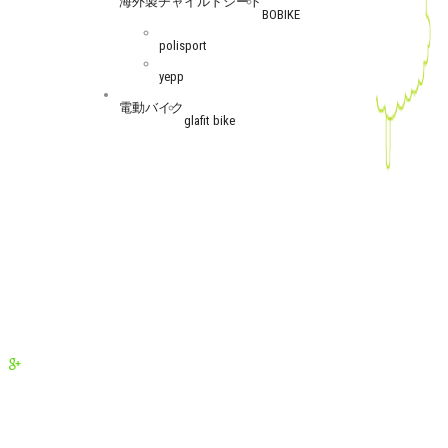
海外製チャイルドシート
BOBIKE
polisport
yepp
電動バイク
glafit bike