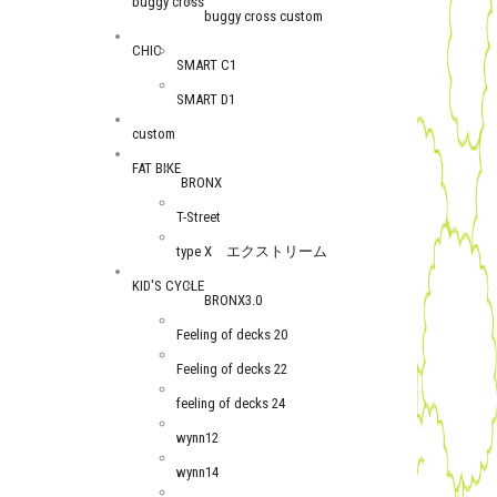
buggy cross
buggy cross custom
CHIC
SMART C1
SMART D1
custom
FAT BIKE
BRONX
T-Street
type X エクストリーム
KID'S CYCLE
BRONX3.0
Feeling of decks 20
Feeling of decks 22
feeling of decks 24
wynn12
wynn14