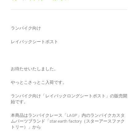
CART
0
マイアカウント（初回登録はこちら）
ウィッシュリスト
ランバイク向け
カートを見る
送料・お支払い・返品について
レイバックシートポスト
お待たせいたしました。
やっとこさっとこ入荷です。
ランバイク向け「レイバックロングシートポスト」の販売開
始です。
本商品はランバイクレース「LAGP」内のランバイクカスタ
ムパーツブランド「star earth factory（スターアースファク
トリー）」から