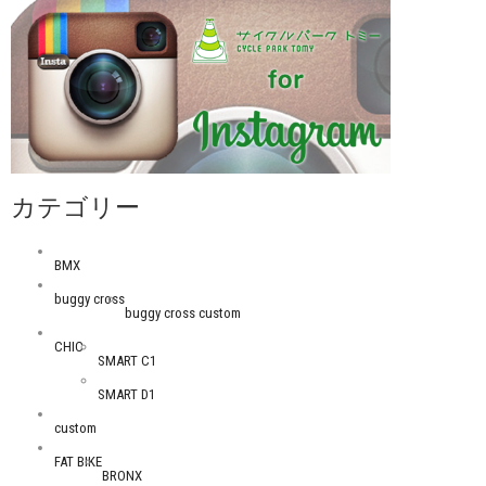
カテゴリー
BMX
buggy cross
buggy cross custom
CHIC
SMART C1
SMART D1
custom
FAT BIKE
BRONX