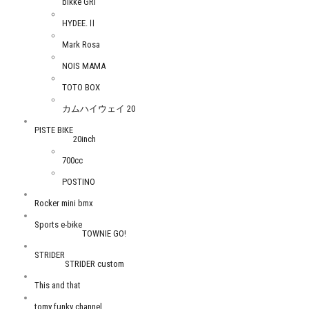
bikke GRI
HYDEE.Ⅱ
Mark Rosa
NOIS MAMA
TOTO BOX
カムハイウェイ 20
PISTE BIKE
20inch
700cc
POSTINO
Rocker mini bmx
Sports e-bike
TOWNIE GO!
STRIDER
STRIDER custom
This and that
tomy funky channel