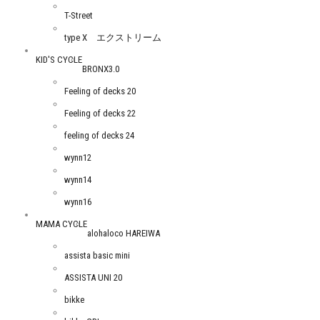
T-Street
type X エクストリーム
KID'S CYCLE
BRONX3.0
Feeling of decks 20
Feeling of decks 22
feeling of decks 24
wynn12
wynn14
wynn16
MAMA CYCLE
alohaloco HAREIWA
assista basic mini
ASSISTA UNI 20
bikke