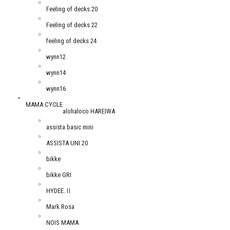
Feeling of decks 20
Feeling of decks 22
feeling of decks 24
wynn12
wynn14
wynn16
MAMA CYCLE
alohaloco HAREIWA
assista basic mini
ASSISTA UNI 20
bikke
bikke GRI
HYDEE.Ⅱ
Mark Rosa
NOIS MAMA