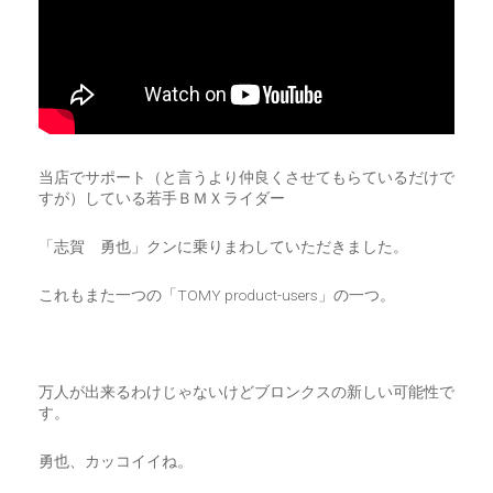
当店でサポート（と言うより仲良くさせてもらているだけで
すが）している若手ＢＭＸライダー
「志賀 勇也」クンに乗りまわしていただきました。
これもまた一つの「TOMY product-users」の一つ。
万人が出来るわけじゃないけどブロンクスの新しい可能性で
す。
勇也、カッコイイね。