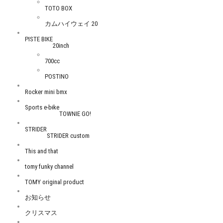
TOTO BOX
カムハイウェイ 20
PISTE BIKE
20inch
700cc
POSTINO
Rocker mini bmx
Sports e-bike
TOWNIE GO!
STRIDER
STRIDER custom
This and that
tomy funky channel
TOMY original product
お知らせ
クリスマス