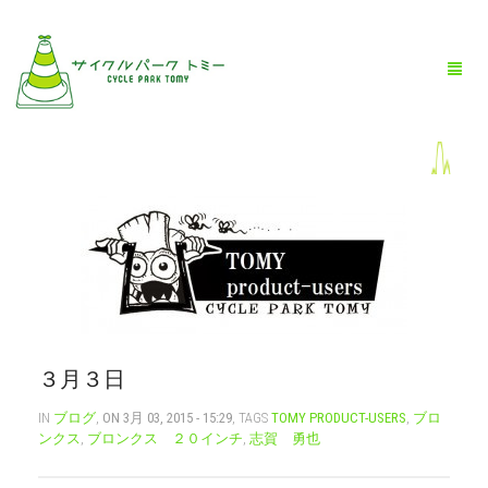
HOME
全商品一覧
BLOG
店舗情報
３月３日
お問い合わせ
IN
ブログ
,
ON 3月 03, 2015 - 15:29
, TAGS
TOMY PRODUCT-USERS
,
ブロ
ンクス
,
ブロンクス ２０インチ
,
志賀 勇也
お買い物ガイド