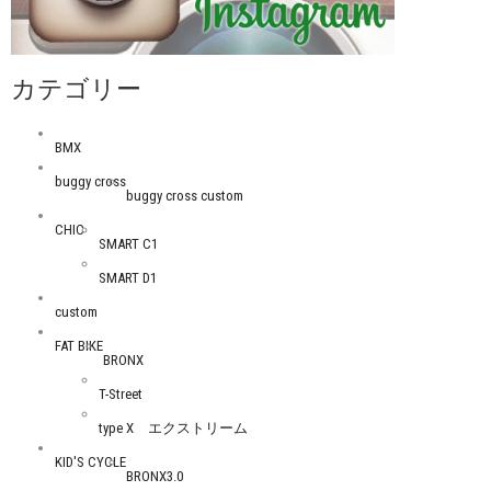
カテゴリー
BMX
buggy cross
buggy cross custom
CHIC
SMART C1
SMART D1
custom
FAT BIKE
BRONX
T-Street
type X エクストリーム
KID'S CYCLE
BRONX3.0