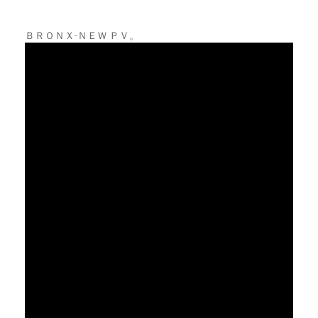
CART
0
ＢＲＯＮＸ-ＮＥＷ ＰＶ。
マイアカウント（初回登録はこちら）
ウィッシュリスト
カートを見る
送料・お支払い・返品について