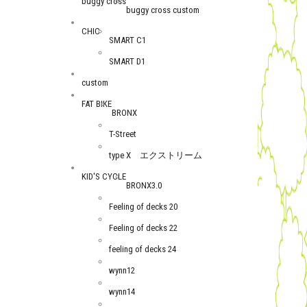
buggy cross
buggy cross custom
CHIC
SMART C1
SMART D1
custom
FAT BIKE
BRONX
T-Street
type X エクストリーム
KID'S CYCLE
BRONX3.0
Feeling of decks 20
Feeling of decks 22
feeling of decks 24
wynn12
wynn14