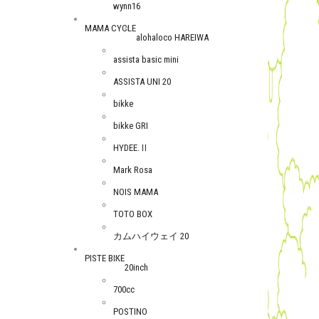
wynn16
MAMA CYCLE
alohaloco HAREIWA
assista basic mini
ASSISTA UNI 20
bikke
bikke GRI
HYDEE.Ⅱ
Mark Rosa
NOIS MAMA
TOTO BOX
カムハイウェイ 20
PISTE BIKE
20inch
700cc
POSTINO