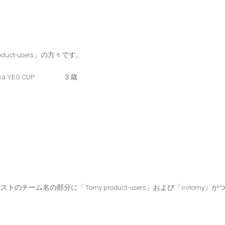
ct-users」の方々です。
ka YEG CUP ３歳
ーム名の部分に「Tomy product-users」および「○○tomy」が