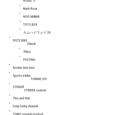
HYDEE.Ⅱ
Mark Rosa
NOIS MAMA
TOTO BOX
カムハイウェイ 20
PISTE BIKE
20inch
700cc
POSTINO
Rocker mini bmx
Sports e-bike
TOWNIE GO!
STRIDER
STRIDER custom
This and that
tomy funky channel
TOMY original product