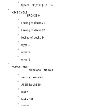
type X エクストリーム
KID'S CYCLE
BRONX3.0
Feeling of decks 20
Feeling of decks 22
feeling of decks 24
wynn12
wynn14
wynn16
MAMA CYCLE
alohaloco HAREIWA
assista basic mini
ASSISTA UNI 20
bikke
bikke GRI