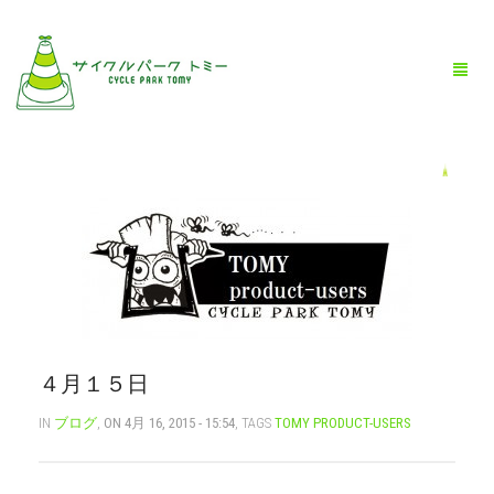
HOME
全商品一覧
BLOG
店舗情報
４月１５日
お問い合わせ
IN
ブログ
,
ON 4月 16, 2015 - 15:54
, TAGS
TOMY PRODUCT-USERS
お買い物ガイド