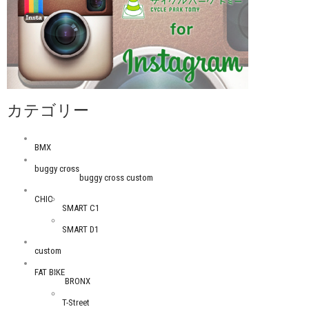
カテゴリー
BMX
buggy cross
buggy cross custom
CHIC
SMART C1
SMART D1
custom
FAT BIKE
BRONX
T-Street