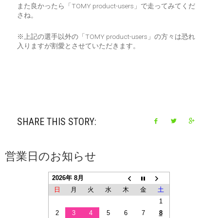
また良かったら「TOMY product-users」で走ってみてくだ
さね。
※上記の選手以外の「TOMY product-users」の方々は恐れ
入りますが割愛とさせていただきます。
SHARE THIS STORY:
営業日のお知らせ
2026年 8月
日
月
火
水
木
金
土
1
2
3
4
5
6
7
8