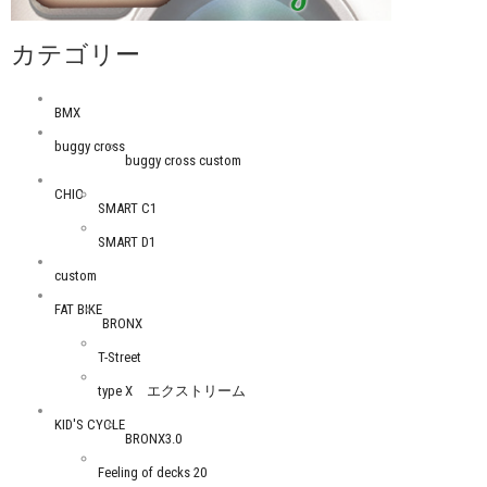
カテゴリー
BMX
buggy cross
buggy cross custom
CHIC
SMART C1
SMART D1
custom
FAT BIKE
BRONX
T-Street
type X エクストリーム
KID'S CYCLE
BRONX3.0
Feeling of decks 20