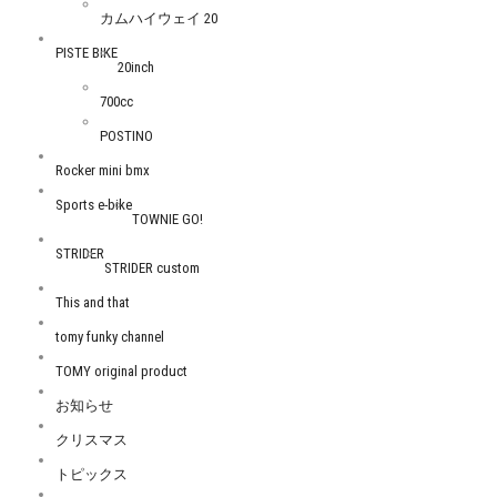
カムハイウェイ 20
PISTE BIKE
20inch
700cc
POSTINO
Rocker mini bmx
Sports e-bike
TOWNIE GO!
STRIDER
STRIDER custom
This and that
tomy funky channel
TOMY original product
お知らせ
クリスマス
トピックス