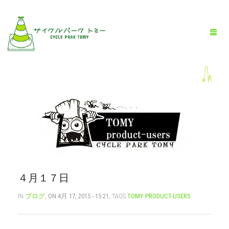
HOME
全商品一覧
BLOG
店舗情報
４月１７日
お問い合わせ
IN
ブログ
,
ON 4月 17, 2015 - 15:21
, TAGS
TOMY PRODUCT-USERS
お買い物ガイド