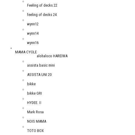
Feeling of decks 22
feeling of decks 24
wynn12
wynn14
wynn16
MAMA CYCLE
alohaloco HAREIWA
assista basic mini
ASSISTA UNI 20
bikke
bikke GRI
HYDEE.Ⅱ
Mark Rosa
NOIS MAMA
TOTO BOX