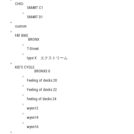
CHIC
SMART C1
SMART D1
custom
FAT BIKE
BRONX
T-Street
type X エクストリーム
KID'S CYCLE
BRONX3.0
Feeling of decks 20
Feeling of decks 22
feeling of decks 24
wynn12
wynn14
wynn16