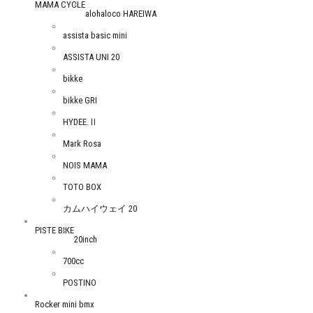
MAMA CYCLE
alohaloco HAREIWA
assista basic mini
ASSISTA UNI 20
bikke
bikke GRI
HYDEE.Ⅱ
Mark Rosa
NOIS MAMA
TOTO BOX
カムハイウェイ 20
PISTE BIKE
20inch
700cc
POSTINO
Rocker mini bmx