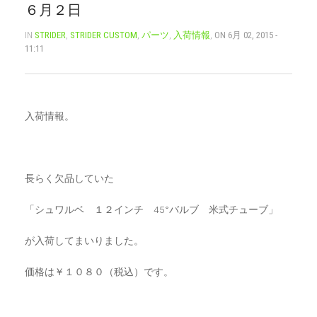
６月２日
CART
0
IN
STRIDER
,
STRIDER CUSTOM
,
パーツ
,
入荷情報
,
ON 6月 02, 2015 -
11:11
マイアカウント（初回登録はこちら）
ウィッシュリスト
カートを見る
送料・お支払い・返品について
入荷情報。
長らく欠品していた
「シュワルベ １２インチ 45°バルブ 米式チューブ」
が入荷してまいりました。
価格は￥１０８０（税込）です。