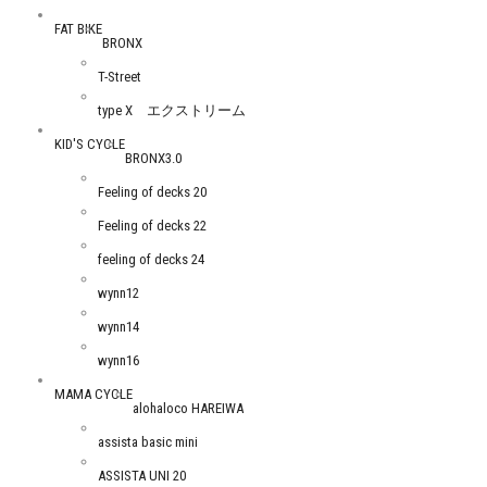
FAT BIKE
BRONX
T-Street
type X エクストリーム
KID'S CYCLE
BRONX3.0
Feeling of decks 20
Feeling of decks 22
feeling of decks 24
wynn12
wynn14
wynn16
MAMA CYCLE
alohaloco HAREIWA
assista basic mini
ASSISTA UNI 20