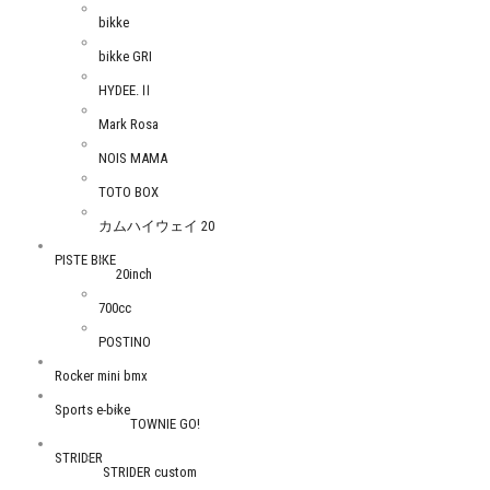
bikke
bikke GRI
HYDEE.Ⅱ
Mark Rosa
NOIS MAMA
TOTO BOX
カムハイウェイ 20
PISTE BIKE
20inch
700cc
POSTINO
Rocker mini bmx
Sports e-bike
TOWNIE GO!
STRIDER
STRIDER custom