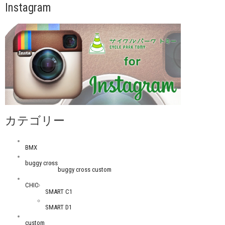
Instagram
カテゴリー
BMX
buggy cross
buggy cross custom
CHIC
SMART C1
SMART D1
custom