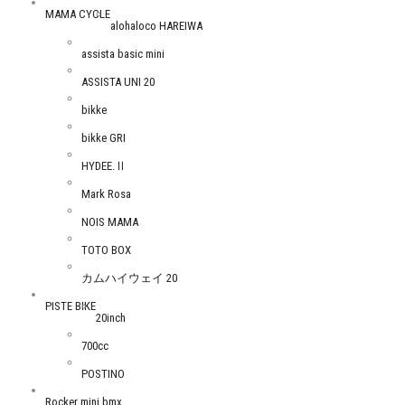
MAMA CYCLE
alohaloco HAREIWA
assista basic mini
ASSISTA UNI 20
bikke
bikke GRI
HYDEE.Ⅱ
Mark Rosa
NOIS MAMA
TOTO BOX
カムハイウェイ 20
PISTE BIKE
20inch
700cc
POSTINO
Rocker mini bmx