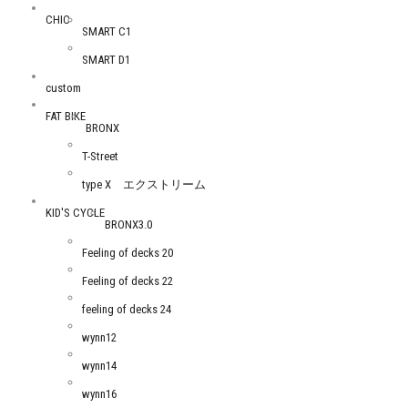
CHIC
SMART C1
SMART D1
custom
FAT BIKE
BRONX
T-Street
type X エクストリーム
KID'S CYCLE
BRONX3.0
Feeling of decks 20
Feeling of decks 22
feeling of decks 24
wynn12
wynn14
wynn16