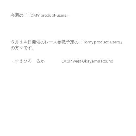
CART
0
今週の「TOMY product-users」
マイアカウント（初回登録はこちら）
ウィッシュリスト
カートを見る
送料・お支払い・返品について
６月１４日開催のレース参戦予定の「Tomy product-users」
の方々です。
・すえひろ るか LAGP west Okayama Round