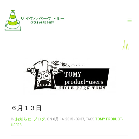
HOME
全商品一覧
BLOG
店舗情報
６月１３日
お問い合わせ
IN
お知らせ
,
ブログ
,
ON 6月 14, 2015 - 09:37
, TAGS
TOMY PRODUCT-
USERS
お買い物ガイド