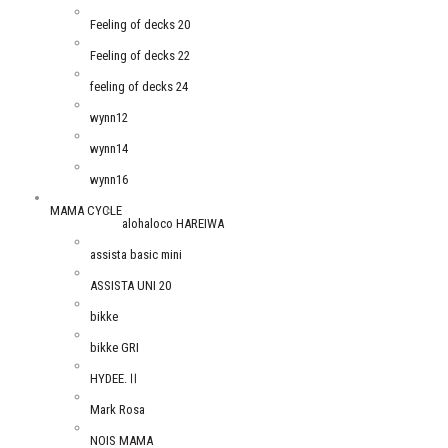
Feeling of decks 20
Feeling of decks 22
feeling of decks 24
wynn12
wynn14
wynn16
MAMA CYCLE
alohaloco HAREIWA
assista basic mini
ASSISTA UNI 20
bikke
bikke GRI
HYDEE.Ⅱ
Mark Rosa
NOIS MAMA