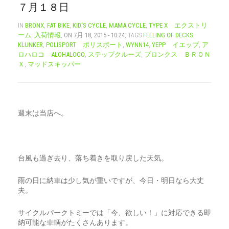
７月１８日
CART
0
IN
BRONX
,
FAT BIKE
,
KID'S CYCLE
,
MAMA CYCLE
,
TYPE X エクストリ
ーム
,
入荷情報
,
ON 7月 18, 2015 - 10:24
, TAGS
FEELING OF DECKS
,
マイアカウント（初回登録はこちら）
ウィッシュリスト
KLUNKER
,
POLISPORT ポリスポート
,
WYNN14
,
YEPP イエップ
,
ア
カートを見る
送料・お支払い・返品について
ロハロコ ALOHALOCO
,
ステップクルーズ
,
ブロンクス ＢＲＯＮ
Ｘ
,
マッドスキッパー
週末は当店へ。
台風も過ぎ去り、落ち着きを取り戻した天気。
雨の日に納車は少し気が重いですが、今日・明日なら大丈
夫。
サイクルパークトミーでは「今、欲しい！」に対応できる即
納可能な車輌がたくさんあります。