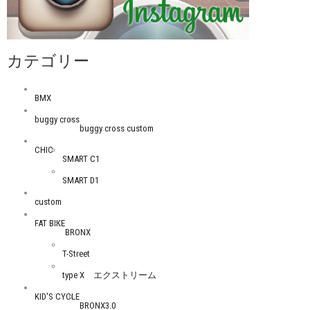
カテゴリー
BMX
buggy cross
buggy cross custom
CHIC
SMART C1
SMART D1
custom
FAT BIKE
BRONX
T-Street
type X エクストリーム
KID'S CYCLE
BRONX3.0