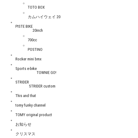
TOTO BOX
カムハイウェイ 20
PISTE BIKE
20inch
700cc
POSTINO
Rocker mini bmx
Sports e-bike
TOWNIE GO!
STRIDER
STRIDER custom
This and that
tomy funky channel
TOMY original product
お知らせ
クリスマス