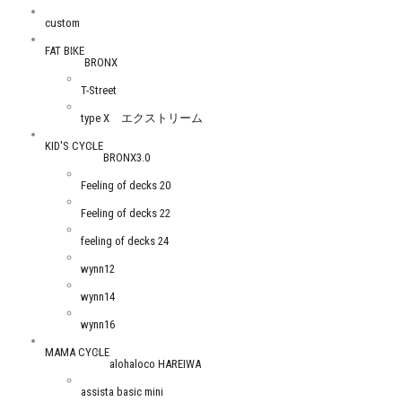
custom
FAT BIKE
BRONX
T-Street
type X エクストリーム
KID'S CYCLE
BRONX3.0
Feeling of decks 20
Feeling of decks 22
feeling of decks 24
wynn12
wynn14
wynn16
MAMA CYCLE
alohaloco HAREIWA
assista basic mini