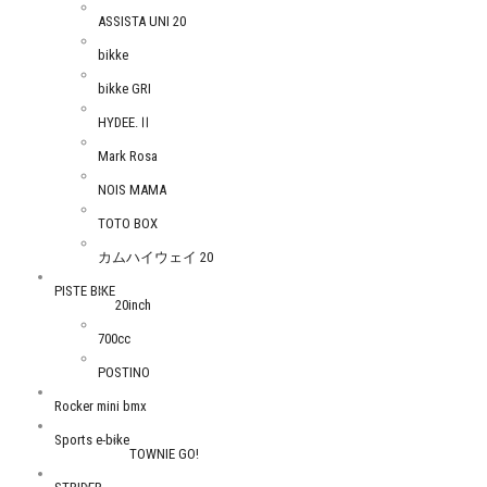
ASSISTA UNI 20
bikke
bikke GRI
HYDEE.Ⅱ
Mark Rosa
NOIS MAMA
TOTO BOX
カムハイウェイ 20
PISTE BIKE
20inch
700cc
POSTINO
Rocker mini bmx
Sports e-bike
TOWNIE GO!