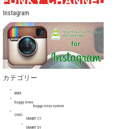
Instagram
カテゴリー
BMX
buggy cross
buggy cross custom
CHIC
SMART C1
SMART D1