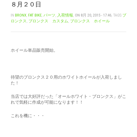
８月２０日
CART
0
IN
BRONX
,
FAT BIKE
,
パーツ
,
入荷情報
,
ON 8月 20, 2015 - 17:46
, TAGS
ブ
ロンクス
,
ブロンクス カスタム
,
ブロンクス ホイール
マイアカウント（初回登録はこちら）
ウィッシュリスト
カートを見る
送料・お支払い・返品について
ホイール単品販売開始。
待望のブロンクス２０用のホワイトホイールが入荷しまし
た！
当店では大好評だった「オールホワイト・ブロンクス」がこ
れで気軽に作成が可能になります！！
これを機に・・・