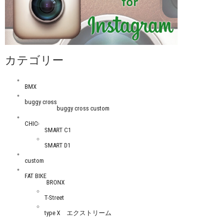
カテゴリー
BMX
buggy cross
buggy cross custom
CHIC
SMART C1
SMART D1
custom
FAT BIKE
BRONX
T-Street
type X エクストリーム