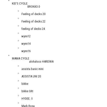
KID'S CYCLE
BRONX3.0
Feeling of decks 20
Feeling of decks 22
feeling of decks 24
wynn12
wynn14
wynn16
MAMA CYCLE
alohaloco HAREIWA
assista basic mini
ASSISTA UNI 20
bikke
bikke GRI
HYDEE.Ⅱ
Mark Rosa