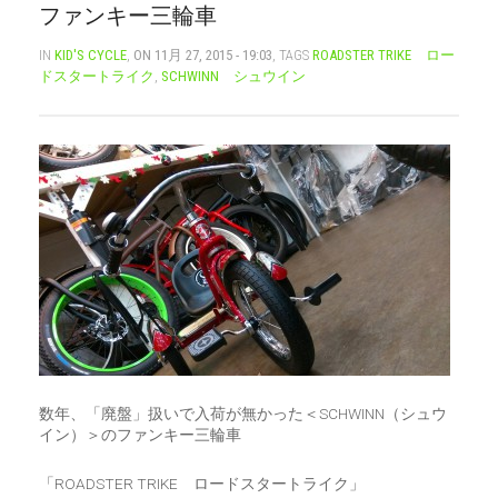
ファンキー三輪車
CART
0
IN
KID'S CYCLE
,
ON 11月 27, 2015 - 19:03
, TAGS
ROADSTER TRIKE ロー
ドスタートライク
,
SCHWINN シュウイン
マイアカウント（初回登録はこちら）
ウィッシュリスト
カートを見る
送料・お支払い・返品について
数年、「廃盤」扱いで入荷が無かった＜SCHWINN（シュウ
イン）＞のファンキー三輪車
「ROADSTER TRIKE ロードスタートライク」