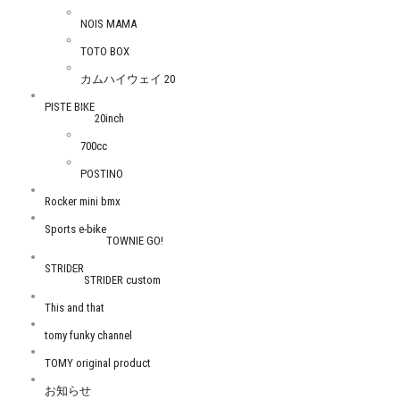
NOIS MAMA
TOTO BOX
カムハイウェイ 20
PISTE BIKE
20inch
700cc
POSTINO
Rocker mini bmx
Sports e-bike
TOWNIE GO!
STRIDER
STRIDER custom
This and that
tomy funky channel
TOMY original product
お知らせ