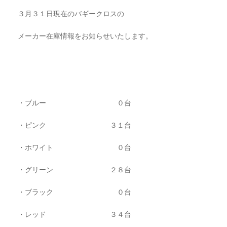
CART
0
３月３１日現在のバギークロスの
メーカー在庫情報をお知らせいたします。
マイアカウント（初回登録はこちら）
ウィッシュリスト
カートを見る
送料・お支払い・返品について
・ブルー ０台
・ピンク ３１台
・ホワイト ０台
・グリーン ２８台
・ブラック ０台
・レッド ３４台