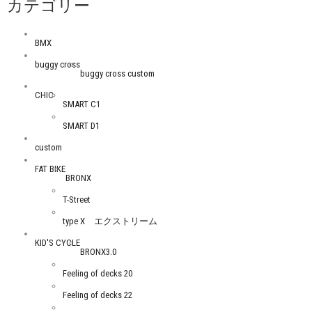
カテゴリー
BMX
buggy cross
buggy cross custom
CHIC
SMART C1
SMART D1
custom
FAT BIKE
BRONX
T-Street
type X エクストリーム
KID'S CYCLE
BRONX3.0
Feeling of decks 20
Feeling of decks 22