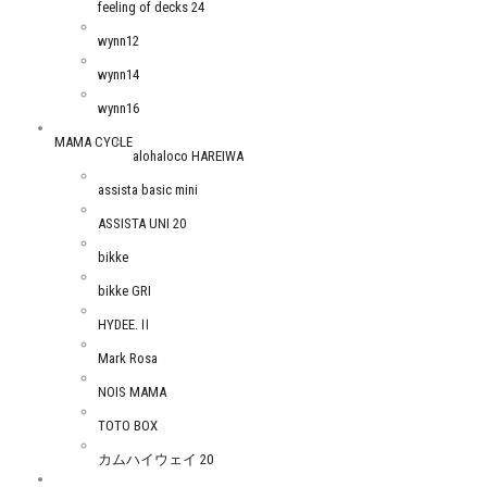
feeling of decks 24
wynn12
wynn14
wynn16
MAMA CYCLE
alohaloco HAREIWA
assista basic mini
ASSISTA UNI 20
bikke
bikke GRI
HYDEE.Ⅱ
Mark Rosa
NOIS MAMA
TOTO BOX
カムハイウェイ 20