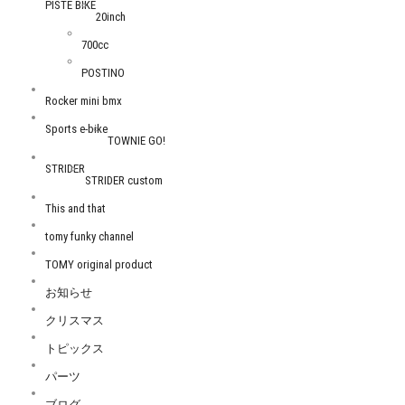
PISTE BIKE
20inch
700cc
POSTINO
Rocker mini bmx
Sports e-bike
TOWNIE GO!
STRIDER
STRIDER custom
This and that
tomy funky channel
TOMY original product
お知らせ
クリスマス
トピックス
パーツ
ブログ