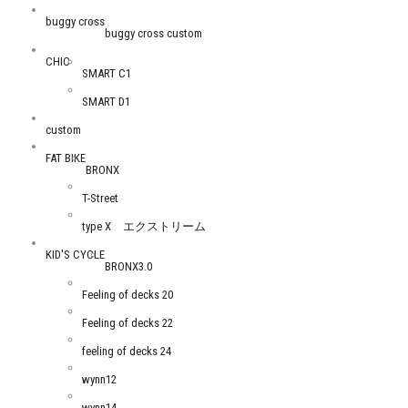
buggy cross
buggy cross custom
CHIC
SMART C1
SMART D1
custom
FAT BIKE
BRONX
T-Street
type X エクストリーム
KID'S CYCLE
BRONX3.0
Feeling of decks 20
Feeling of decks 22
feeling of decks 24
wynn12
wynn14