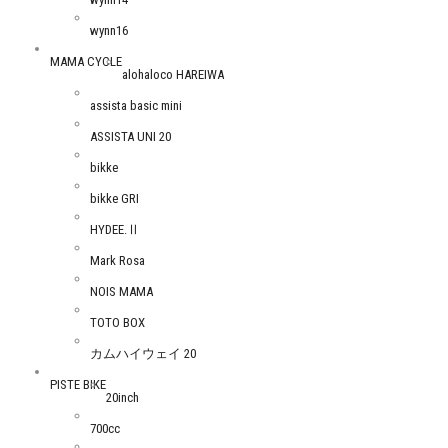
wynn16
MAMA CYCLE
alohaloco HAREIWA
assista basic mini
ASSISTA UNI 20
bikke
bikke GRI
HYDEE.Ⅱ
Mark Rosa
NOIS MAMA
TOTO BOX
カムハイウェイ 20
PISTE BIKE
20inch
700cc