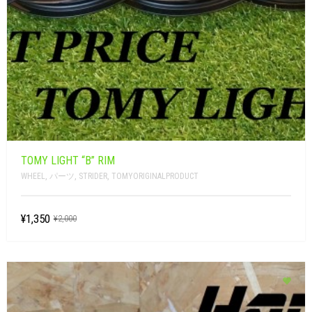
TOMY LIGHT “B” RIM
WHEEL
,
パーツ
,
STRIDER
,
TOMYORIGINALPRODUCT
¥1,350
¥2,000