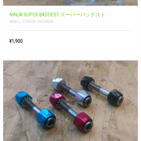
NINJA SUPER BADDEST-スーパーバッデスト-
WHEEL
,
STRIDER
,
PREORDER
¥1,900