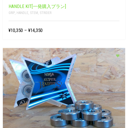
HANDLE KIT[一発購入プラン]
GRIP
,
HANDLE
,
STEM
,
STRIDER
¥10,350
–
¥14,350