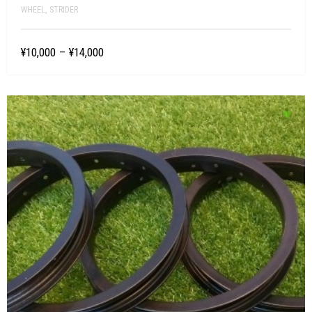
WHEEL
,
STRIDER
¥10,000
–
¥14,000