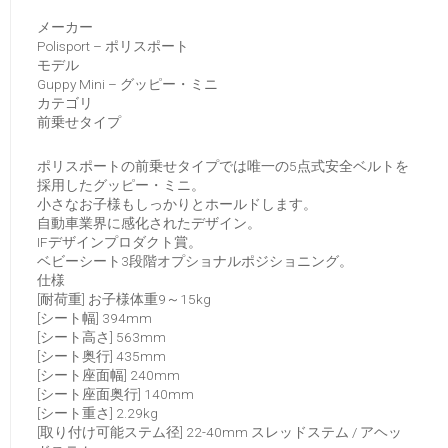
メーカー
Polisport – ポリスポート
モデル
Guppy Mini – グッピー・ミニ
カテゴリ
前乗せタイプ
ポリスポートの前乗せタイプでは唯一の5点式安全ベルトを
採用したグッピー・ミニ。
小さなお子様もしっかりとホールドします。
自動車業界に感化されたデザイン。
IFデザインプロダクト賞。
ベビーシート3段階オプショナルポジショニング。
仕様
[耐荷重] お子様体重9～15kg
[シート幅] 394mm
[シート高さ] 563mm
[シート奥行] 435mm
[シート座面幅] 240mm
[シート座面奥行] 140mm
[シート重さ] 2.29kg
[取り付け可能ステム径] 22-40mm スレッドステム / アヘッ