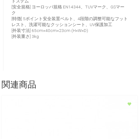
ドステム
[安全規格] ヨーロッパ規格 EN14344、TUVマーク、GSマー
ク
[特徴] 5ポイント安全装置ベルト、4段階の調整可能なフット
レスト、洗濯可能なクッションシート、UV保護加工
[外装寸法] 65cm×40cm×23cm (H×W×D)
[外装重さ] 3kg
関連商品