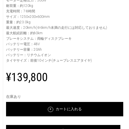
モーター定格出力：500W
耐荷重：約120kg
充電時間：7-8時間
サイズ：1250×200×600mm
重量：約23.0kg
最大速度：20km/h(※6km/h未満の走行には対応しておりません)
最大航続距離：約80km
ブレーキシステム：両輪ディスクブレーキ
バッテリー電圧：48V
バッテリー容量：20Ah
バッテリー：リチウムイオン
タイヤサイズ：前後10インチ(チューブレスエアタイヤ)
¥139,800
在庫あり
カートに入れる