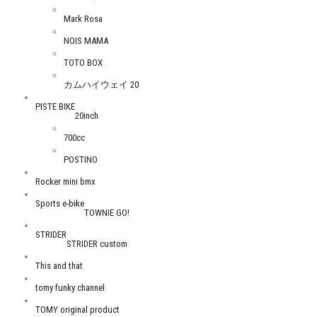
Mark Rosa
NOIS MAMA
TOTO BOX
カムハイウェイ 20
PISTE BIKE
20inch
700cc
POSTINO
Rocker mini bmx
Sports e-bike
TOWNIE GO!
STRIDER
STRIDER custom
This and that
tomy funky channel
TOMY original product