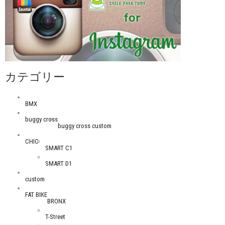
カテゴリー
BMX
buggy cross
buggy cross custom
CHIC
SMART C1
SMART D1
custom
FAT BIKE
BRONX
T-Street