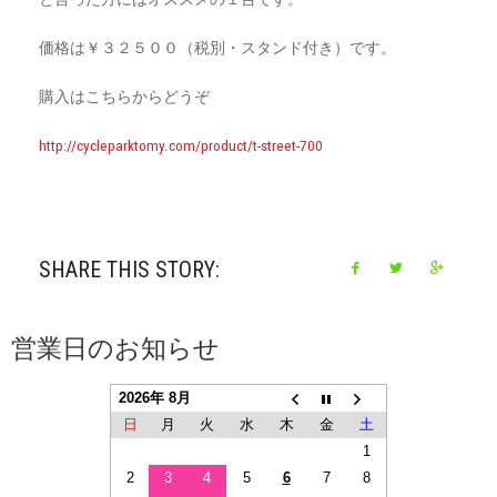
価格は￥３２５００（税別・スタンド付き）です。
購入はこちらからどうぞ
http://cycleparktomy.com/product/t-street-700
SHARE THIS STORY:
営業日のお知らせ
2026年 8月
日
月
火
水
木
金
土
1
2
3
4
5
6
7
8