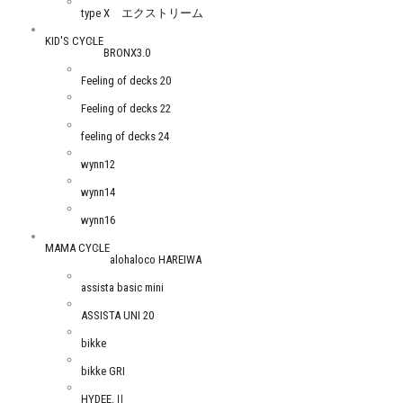
type X エクストリーム
KID'S CYCLE
BRONX3.0
Feeling of decks 20
Feeling of decks 22
feeling of decks 24
wynn12
wynn14
wynn16
MAMA CYCLE
alohaloco HAREIWA
assista basic mini
ASSISTA UNI 20
bikke
bikke GRI
HYDEE.Ⅱ