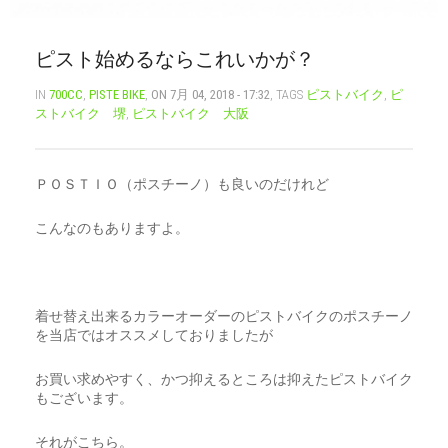
CART
0
ピスト始めるならこれいかが？
マイアカウント（初回登録はこちら）
ウィッシュリスト
カートを見る
送料・お支払い・返品について
IN
700CC
,
PISTE BIKE
,
ON 7月 04, 2018 - 17:32
, TAGS
ピストバイク
,
ピ
ストバイク 堺
,
ピストバイク 大阪
ＰＯＳＴＩＯ（ポスチーノ）も良いのだけれど
こんなのもありますよ。
着せ替え出来るカラーオーダーのピストバイクのポスチーノ
を当店ではオススメしておりましたが
お買い求めやすく、かつ抑えるところは抑えたピストバイク
もございます。
それがこちら。