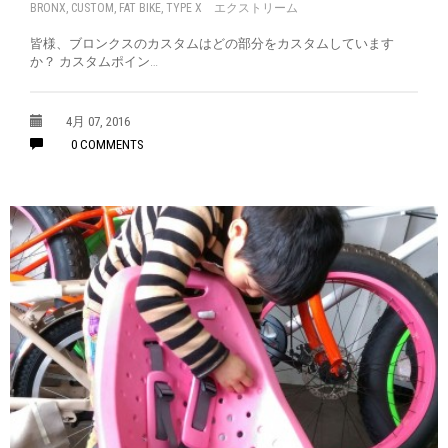
BRONX
,
CUSTOM
,
FAT BIKE
,
TYPE X エクストリーム
皆様、ブロンクスのカスタムはどの部分をカスタムしています
か？ カスタムポイン…
4月 07, 2016
0 COMMENTS