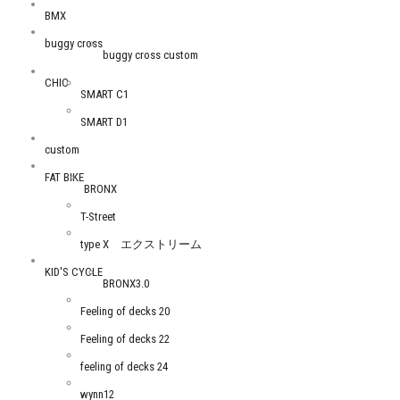
BMX
buggy cross
buggy cross custom
CHIC
SMART C1
SMART D1
custom
FAT BIKE
BRONX
T-Street
type X エクストリーム
KID'S CYCLE
BRONX3.0
Feeling of decks 20
Feeling of decks 22
feeling of decks 24
wynn12