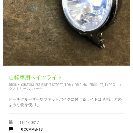
CART
0
マイアカウント（初回登録はこちら）
ウィッシュリスト
カートを見る
送料・お支払い・返品について
自転車用ベイツライト。
BRONX
,
CUSTOM
,
FAT BIKE
,
T-STREET
,
TOMY ORIGINAL PRODUCT
,
TYPE X エ
クストリーム
,
パーツ
ビーチクルーザーやファットバイクに付けるライトは 皆様、どの
ような物を使用し…
1月 14, 2017
0 COMMENTS