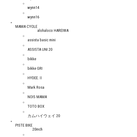
wynn14
wynn16
MAMA CYCLE
alohaloco HAREIWA
assista basic mini
ASSISTA UNI 20
bikke
bikke GRI
HYDEE.Ⅱ
Mark Rosa
NOIS MAMA
TOTO BOX
カムハイウェイ 20
PISTE BIKE
20inch