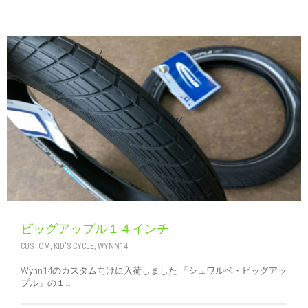
ビッグアップル１４インチ
CUSTOM
,
KID'S CYCLE
,
WYNN14
Wynn14のカスタム向けに入荷しました 「シュワルベ・ビッグアッ
プル」の１…