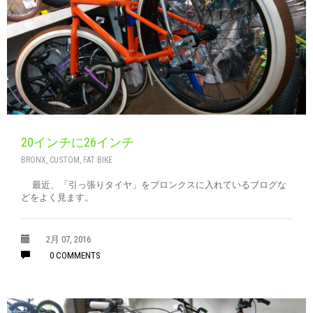
20インチに26インチ
BRONX
,
CUSTOM
,
FAT BIKE
最近、「引っ張りタイヤ」をブロンクスに入れているブログな
どをよく見ます。
2月 07, 2016
0 COMMENTS