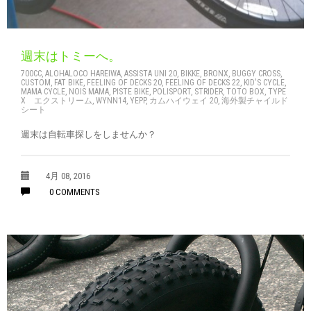
週末はトミーへ。
700CC
,
ALOHALOCO HAREIWA
,
ASSISTA UNI 20
,
BIKKE
,
BRONX
,
BUGGY CROSS
,
CUSTOM
,
FAT BIKE
,
FEELING OF DECKS 20
,
FEELING OF DECKS 22
,
KID'S CYCLE
,
MAMA CYCLE
,
NOIS MAMA
,
PISTE BIKE
,
POLISPORT
,
STRIDER
,
TOTO BOX
,
TYPE
X エクストリーム
,
WYNN14
,
YEPP
,
カムハイウェイ 20
,
海外製チャイルド
シート
週末は自転車探しをしませんか？
4月 08, 2016
0 COMMENTS