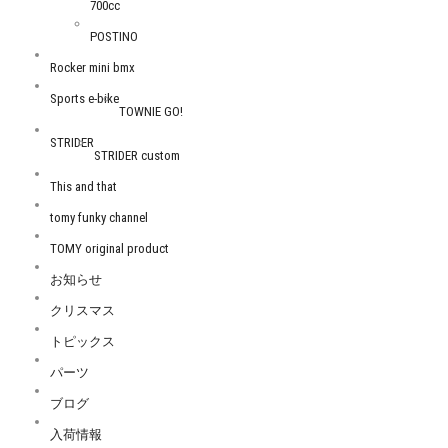
700cc
POSTINO
Rocker mini bmx
Sports e-bike
TOWNIE GO!
STRIDER
STRIDER custom
This and that
tomy funky channel
TOMY original product
お知らせ
クリスマス
トピックス
パーツ
ブログ
入荷情報