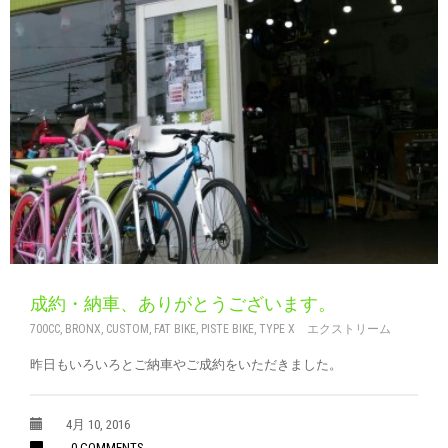
成約・納車、ありがとうございます。
700CC
,
BRONX
,
CUSTOM
,
FAT BIKE
,
PISTE BIKE
,
TYPE X エクストリーム
昨日もいろいろとご納車やご成約をいただきました。
4月 10, 2016
0 COMMENTS