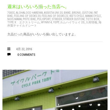
週末はいろいろ揃った当店へ。
700CC
,
ALOHALOCO HAREIWA
,
ASSISTA UNI 20
,
BIKKE
,
BRONX
,
CUSTOM
,
FAT
BIKE
,
FEELING OF DECKS 20
,
FEELING OF DECKS 22
,
KID'S CYCLE
,
MAMA CYCLE
,
NOIS MAMA
,
PISTE BIKE
,
POLISPORT
,
STRIDER
,
STRIDER CUSTOM
,
TOTO BOX
,
TYPE X エクストリーム
,
WYNN14
,
YEPP
,
カムハイウェイ 20
,
入荷情報
,
海
外製チャイルドシート
欠品だった商品がいろいろ揃い出していますよ。
4月 22, 2016
0 COMMENTS