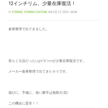
12インチリム、少量在庫復活！
CART
0
IN
STRIDER
,
STRIDER CUSTOM
,
ON 3月 27, 2019 - 04:08
マイアカウント（初回登録はこちら）
ウィッシュリスト
カートを見る
送料・お支払い・返品について
倉庫整理で出てきました。
長らく欠品だったLight”B”rimが少量在庫復活です。
メーカー倉庫整理で出てきたそうです。
遊びに、予備に、使い勝手は無限大(笑)
この機会に是非！！