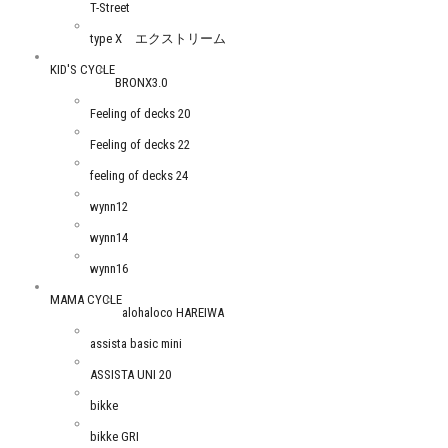
T-Street
type X エクストリーム
KID'S CYCLE
BRONX3.0
Feeling of decks 20
Feeling of decks 22
feeling of decks 24
wynn12
wynn14
wynn16
MAMA CYCLE
alohaloco HAREIWA
assista basic mini
ASSISTA UNI 20
bikke
bikke GRI