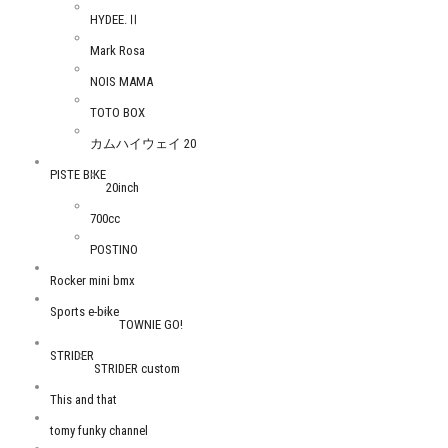
HYDEE.Ⅱ
Mark Rosa
NOIS MAMA
TOTO BOX
カムハイウェイ 20
PISTE BIKE
20inch
700cc
POSTINO
Rocker mini bmx
Sports e-bike
TOWNIE GO!
STRIDER
STRIDER custom
This and that
tomy funky channel