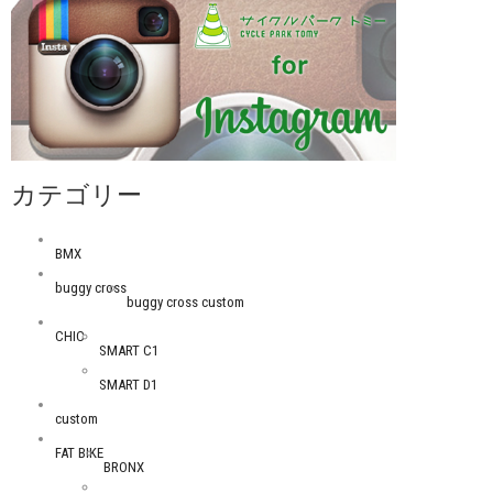
カテゴリー
BMX
buggy cross
buggy cross custom
CHIC
SMART C1
SMART D1
custom
FAT BIKE
BRONX