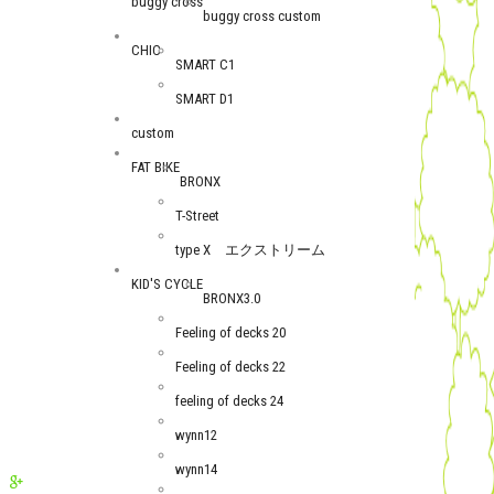
buggy cross
buggy cross custom
CHIC
SMART C1
SMART D1
custom
FAT BIKE
BRONX
T-Street
type X エクストリーム
KID'S CYCLE
BRONX3.0
Feeling of decks 20
Feeling of decks 22
feeling of decks 24
wynn12
wynn14