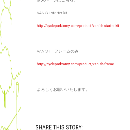
購入ページはこちら。
VANISH starter kit
http://cycleparktomy.com/product/vanish-starter-kit
VANISH フレームのみ
http://cycleparktomy.com/product/vanish-frame
よろしくお願いいたします。
SHARE THIS STORY: