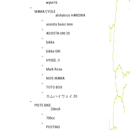
wynn16
MAMA CYCLE
alohaloco HAREIWA
assista basic mini
ASSISTA UNI 20
bikke
bikke GRI
HYDEE.Ⅱ
Mark Rosa
NOIS MAMA
TOTO BOX
カムハイウェイ 20
PISTE BIKE
20inch
700cc
POSTINO