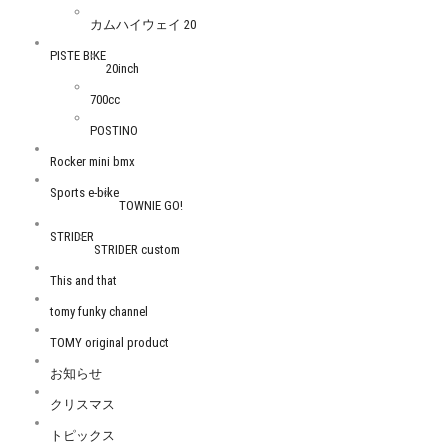
カムハイウェイ 20
PISTE BIKE
20inch
700cc
POSTINO
Rocker mini bmx
Sports e-bike
TOWNIE GO!
STRIDER
STRIDER custom
This and that
tomy funky channel
TOMY original product
お知らせ
クリスマス
トピックス