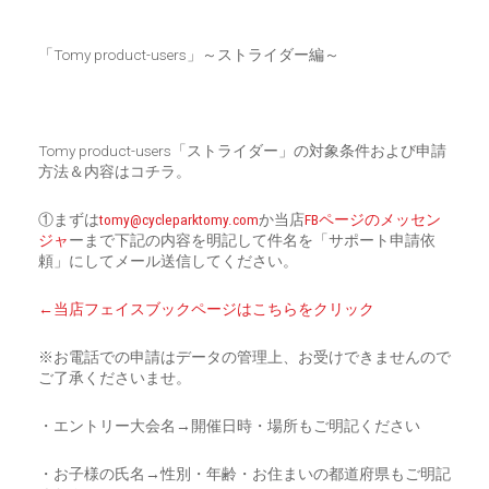
CART
0
「Tomy product-users」～ストライダー編～
マイアカウント（初回登録はこちら）
ウィッシュリスト
カートを見る
送料・お支払い・返品について
Tomy product-users「ストライダー」の対象条件および申請
方法＆内容はコチラ。
①まずは
tomy@cycleparktomy.com
か当店
FBページのメッセン
ジャ
ーまで下記の内容を明記して件名を「サポート申請依
頼」にしてメール送信してください。
←当店フェイスブックページはこちらをクリック
※お電話での申請はデータの管理上、お受けできませんので
ご了承くださいませ。
・エントリー大会名→開催日時・場所もご明記ください
・お子様の氏名→性別・年齢・お住まいの都道府県もご明記