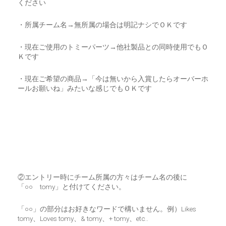
ください
・所属チーム名→無所属の場合は明記ナシでＯＫです
・現在ご使用のトミーパーツ→他社製品との同時使用でもＯ
Ｋです
・現在ご希望の商品→「今は無いから入賞したらオーバーホ
ールお願いね」みたいな感じでもＯＫです
②エントリー時にチーム所属の方々はチーム名の後に
「○○ tomy」と付けてください。
「○○」の部分はお好きなワードで構いません。例）Likes
tomy、Loves tomy、& tomy、+ tomy、etc..