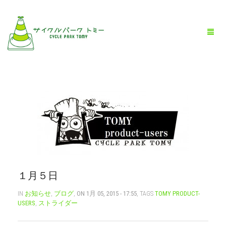
HOME
全商品一覧
BLOG
店舗情報
１月５日
お問い合わせ
IN
お知らせ
,
ブログ
,
ON 1月 05, 2015 - 17:55
, TAGS
TOMY PRODUCT-
USERS
,
ストライダー
お買い物ガイド