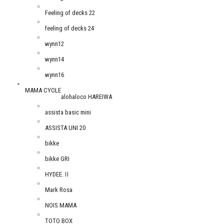
Feeling of decks 22
feeling of decks 24
wynn12
wynn14
wynn16
MAMA CYCLE
alohaloco HAREIWA
assista basic mini
ASSISTA UNI 20
bikke
bikke GRI
HYDEE.Ⅱ
Mark Rosa
NOIS MAMA
TOTO BOX