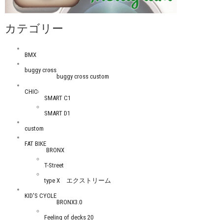
カテゴリー
BMX
buggy cross
buggy cross custom
CHIC
SMART C1
SMART D1
custom
FAT BIKE
BRONX
T-Street
type X エクストリーム
KID'S CYCLE
BRONX3.0
Feeling of decks 20