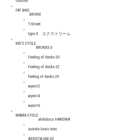
custom
FAT BIKE
BRONX
T-Street
type X エクストリーム
KID'S CYCLE
BRONX3.0
Feeling of decks 20
Feeling of decks 22
feeling of decks 24
wynn12
wynn14
wynn16
MAMA CYCLE
alohaloco HAREIWA
assista basic mini
ASSISTA UNI 20