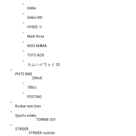
bikke
bikke GRI
HYDEE.Ⅱ
Mark Rosa
NOIS MAMA
TOTO BOX
カムハイウェイ 20
PISTE BIKE
20inch
700cc
POSTINO
Rocker mini bmx
Sports e-bike
TOWNIE GO!
STRIDER
STRIDER custom