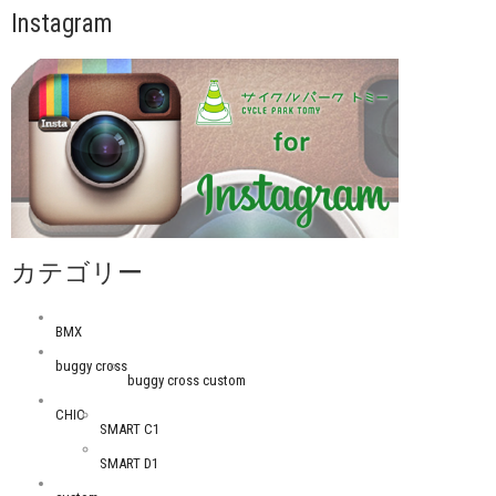
Instagram
カテゴリー
BMX
buggy cross
buggy cross custom
CHIC
SMART C1
SMART D1