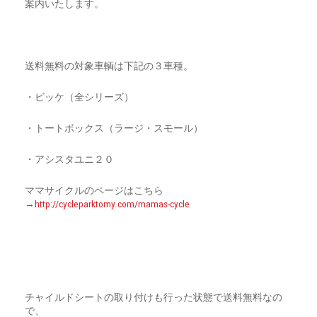
案内いたします。
CART
0
マイアカウント（初回登録はこちら）
ウィッシュリスト
カートを見る
送料・お支払い・返品について
送料無料の対象車輌は下記の３車種。
・ビッケ（全シリーズ）
・トートボックス（ラージ・スモール）
・アシスタユニ２０
ママサイクルのページはこちら
→
http://cycleparktomy.com/mamas-cycle
チャイルドシートの取り付けも行った状態で送料無料なの
で、