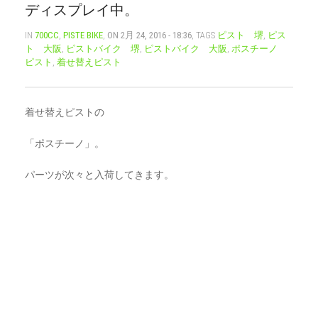
ディスプレイ中。
CART
0
IN
700CC
,
PISTE BIKE
,
ON 2月 24, 2016 - 18:36
, TAGS
ピスト 堺
,
ピス
ト 大阪
,
ピストバイク 堺
,
ピストバイク 大阪
,
ポスチーノ
マイアカウント（初回登録はこちら）
ウィッシュリスト
ピスト
,
着せ替えピスト
カートを見る
送料・お支払い・返品について
着せ替えピストの
「ポスチーノ」。
パーツが次々と入荷してきます。