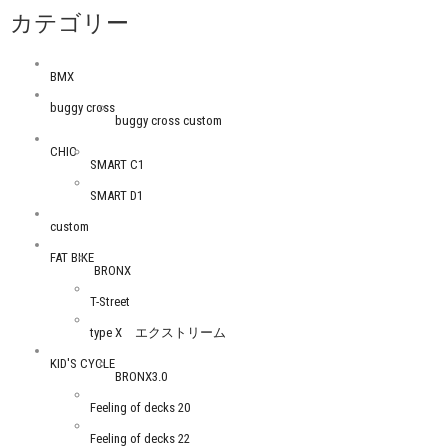
カテゴリー
BMX
buggy cross
buggy cross custom
CHIC
SMART C1
SMART D1
custom
FAT BIKE
BRONX
T-Street
type X エクストリーム
KID'S CYCLE
BRONX3.0
Feeling of decks 20
Feeling of decks 22