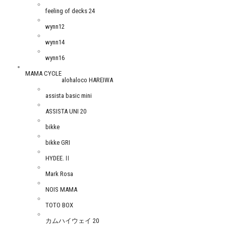
feeling of decks 24
wynn12
wynn14
wynn16
MAMA CYCLE
alohaloco HAREIWA
assista basic mini
ASSISTA UNI 20
bikke
bikke GRI
HYDEE.Ⅱ
Mark Rosa
NOIS MAMA
TOTO BOX
カムハイウェイ 20