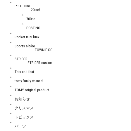
PISTE BIKE
20inch
700cc
POSTINO
Rocker mini bmx
Sports e-bike
TOWNIE GO!
STRIDER
STRIDER custom
This and that
tomy funky channel
TOMY original product
お知らせ
クリスマス
トピックス
パーツ