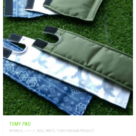
CART
0
マイアカウント（初回登録はこちら）
ウィッシュリスト
カートを見る
送料・お支払い・返品について
TOMY PAD
WYNN14
,
パーツ
,
KIDS
,
PARTS
,
TOMYORIGINALPRODUCT